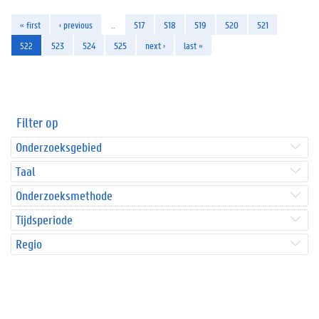
« first
‹ previous
…
517
518
519
520
521
522
523
524
525
next ›
last »
Filter op
Onderzoeksgebied
Taal
Onderzoeksmethode
Tijdsperiode
Regio