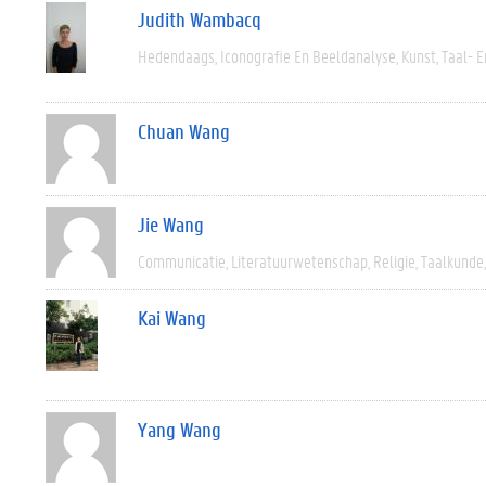
Judith Wambacq
Hedendaags
Iconografie En Beeldanalyse
Kunst
Taal- E
Chuan Wang
Jie Wang
Communicatie
Literatuurwetenschap
Religie
Taalkunde
Kai Wang
Yang Wang