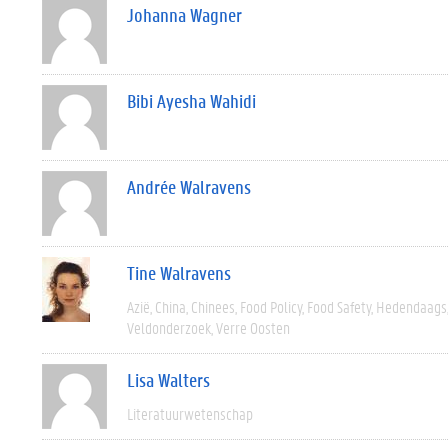
Johanna Wagner
Bibi Ayesha Wahidi
Andrée Walravens
Tine Walravens
Azië
China
Chinees
Food Policy
Food Safety
Hedendaags
Veldonderzoek
Verre Oosten
Lisa Walters
Literatuurwetenschap