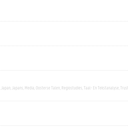
Japan
Japans
Media
Oosterse Talen
Regiostudies
Taal- En Tekstanalyse
Trus