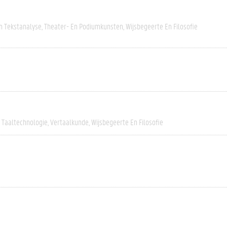
n Tekstanalyse
Theater- En Podiumkunsten
Wijsbegeerte En Filosofie
Taaltechnologie
Vertaalkunde
Wijsbegeerte En Filosofie