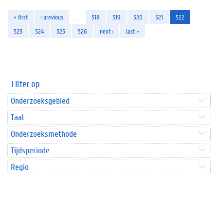
« first
‹ previous
…
518
519
520
521
522
523
524
525
526
next ›
last »
Filter op
Onderzoeksgebied
Taal
Onderzoeksmethode
Tijdsperiode
Regio