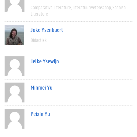
Comparative Literature
Literatuurwetenschap
Spanish
Literature
Joke Ysenbaert
Didactiek
Jelke Ysewijn
Minmei Yu
Peixin Yu