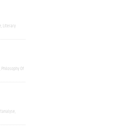
e
Literary
Philosophy Of
stanalyse