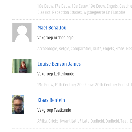
16e Eeuw
17e Eeuw
18e Eeuw
19e Eeuw
Engels
Geschi
Classics
Reception Studies
Wijsbegeerte En Filosofie
Maël Benallou
Vakgroep Archeologie
Archeologie
België
Comparatief
Duits
Engels
Frans
Ned
Louise Benson James
Vakgroep Letterkunde
19e Eeuw
19th Century
20e Eeuw
20th Century
English 
Klaas Bentein
Vakgroep Taalkunde
Afrika
Grieks
Kwantitatief
Late Oudheid
Oudheid
Taal- 