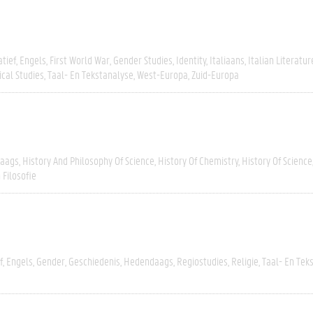
tief
Engels
First World War
Gender Studies
Identity
Italiaans
Italian Literatur
ical Studies
Taal- En Tekstanalyse
West-Europa
Zuid-Europa
aags
History And Philosophy Of Science
History Of Chemistry
History Of Science
 Filosofie
f
Engels
Gender
Geschiedenis
Hedendaags
Regiostudies
Religie
Taal- En Tek