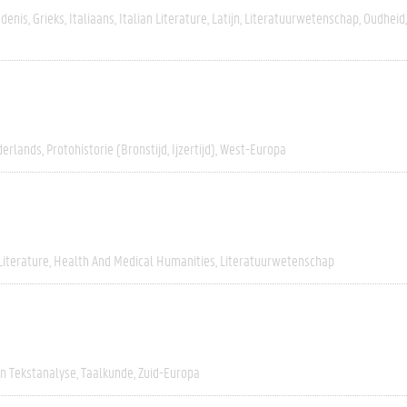
edenis
Grieks
Italiaans
Italian Literature
Latijn
Literatuurwetenschap
Oudheid
erlands
Protohistorie (bronstijd, Ijzertijd)
West-Europa
Literature
Health And Medical Humanities
Literatuurwetenschap
En Tekstanalyse
Taalkunde
Zuid-Europa