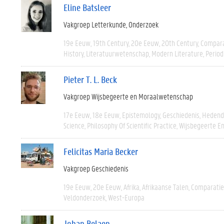
Eline Batsleer
Vakgroep Letterkunde
Onderzoek
19e Eeuw
19th Century
20e Eeuw
20th Century
Compara
History
Literatuurwetenschap
Modern Literature
Period
Pieter T. L. Beck
Vakgroep Wijsbegeerte en Moraalwetenschap
17e Eeuw
18e Eeuw
Epistemology
Geschiedenis
Hedend
Science
Philosophy Of Scientific Practice
Wijsbegeerte En
Felicitas Maria Becker
Vakgroep Geschiedenis
19e Eeuw
20e Eeuw
Afrika
Afrikaanse Talen
Comparatie
Veldonderzoek
West-Europa
Johan Belaen