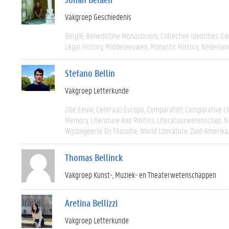
Vakgroep Geschiedenis
België
Benedictine Monasticism
Collective Identities
Co
Legal History
Middeleeuwen
Monastic History
Nederlan
Stefano Bellin
Vakgroep Letterkunde
20e Eeuw
Centraal-Europa
Comparatief
Comparative Li
Memory
Literature And Politics
Literatuurwetenschap
N
Wijsbegeerte En Filosofie
World Literature
Zuid-Amerika
Thomas Bellinck
Vakgroep Kunst-, Muziek- en Theaterwetenschappen
Aretina Bellizzi
Vakgroep Letterkunde