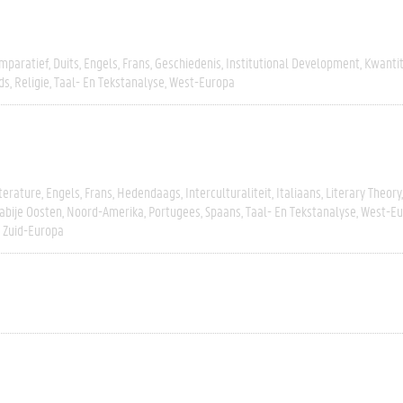
mparatief
Duits
Engels
Frans
Geschiedenis
Institutional Development
Kwantit
ds
Religie
Taal- En Tekstanalyse
West-Europa
terature
Engels
Frans
Hedendaags
Interculturaliteit
Italiaans
Literary Theory
abije Oosten
Noord-Amerika
Portugees
Spaans
Taal- En Tekstanalyse
West-Eu
Zuid-Europa