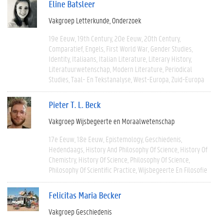
Eline Batsleer
Vakgroep Letterkunde
Onderzoek
19e Eeuw
19th Century
20e Eeuw
20th Century
Comparatief
Engels
First World War
Gender Studies
Identity
Italiaans
Italian Literature
Literary History
Literatuurwetenschap
Modern Literature
Periodical
Studies
Taal- En Tekstanalyse
West-Europa
Zuid-Europa
Pieter T. L. Beck
Vakgroep Wijsbegeerte en Moraalwetenschap
17e Eeuw
18e Eeuw
Epistemology
Geschiedenis
Hedendaags
History And Philosophy Of Science
History Of
Chemistry
History Of Science
Philosophy Of Science
Philosophy Of Scientific Practice
Wijsbegeerte En Filosofie
Felicitas Maria Becker
Vakgroep Geschiedenis