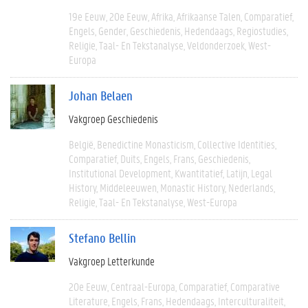
19e Eeuw
20e Eeuw
Afrika
Afrikaanse Talen
Comparatief
Engels
Gender
Geschiedenis
Hedendaags
Regiostudies
Religie
Taal- En Tekstanalyse
Veldonderzoek
West-
Europa
Johan Belaen
Vakgroep Geschiedenis
België
Benedictine Monasticism
Collective Identities
Comparatief
Duits
Engels
Frans
Geschiedenis
Institutional Development
Kwantitatief
Latijn
Legal
History
Middeleeuwen
Monastic History
Nederlands
Religie
Taal- En Tekstanalyse
West-Europa
Stefano Bellin
Vakgroep Letterkunde
20e Eeuw
Centraal-Europa
Comparatief
Comparative
Literature
Engels
Frans
Hedendaags
Interculturaliteit