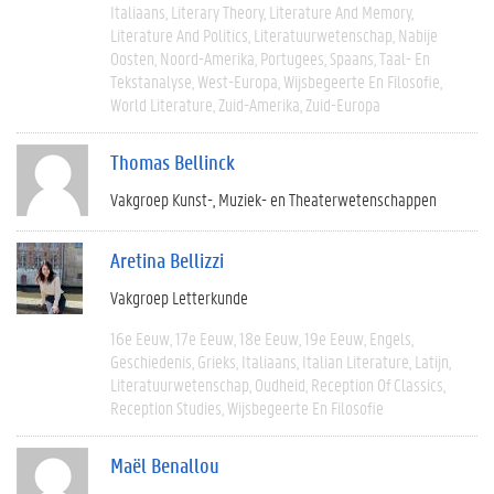
Italiaans
Literary Theory
Literature And Memory
Literature And Politics
Literatuurwetenschap
Nabije
Oosten
Noord-Amerika
Portugees
Spaans
Taal- En
Tekstanalyse
West-Europa
Wijsbegeerte En Filosofie
World Literature
Zuid-Amerika
Zuid-Europa
Thomas Bellinck
Vakgroep Kunst-, Muziek- en Theaterwetenschappen
Aretina Bellizzi
Vakgroep Letterkunde
16e Eeuw
17e Eeuw
18e Eeuw
19e Eeuw
Engels
Geschiedenis
Grieks
Italiaans
Italian Literature
Latijn
Literatuurwetenschap
Oudheid
Reception Of Classics
Reception Studies
Wijsbegeerte En Filosofie
Maël Benallou