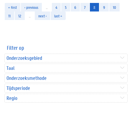
« first
‹ previous
…
4
5
6
7
8
9
10
11
12
…
next ›
last »
Filter op
Onderzoeksgebied
Taal
Onderzoeksmethode
Tijdsperiode
Regio