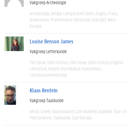
Vakgroep Archeologie
Archeologie
België
Comparatief
Duits
Engels
Frans
Nederlands
Protohistorie (bronstijd, Ijzertijd)
West-
Europa
Louise Benson James
Vakgroep Letterkunde
19e Eeuw
19th Century
20e Eeuw
20th Century
English
Literature
Health And Medical Humanities
Literatuurwetenschap
Klaas Bentein
Vakgroep Taalkunde
Afrika
Grieks
Kwantitatief
Late Oudheid
Oudheid
Taal- En
Tekstanalyse
Taalkunde
Zuid-Europa