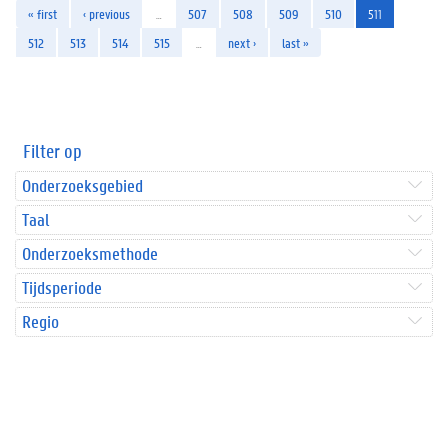
« first
‹ previous
…
507
508
509
510
511
512
513
514
515
…
next ›
last »
Filter op
Onderzoeksgebied
Taal
Onderzoeksmethode
Tijdsperiode
Regio