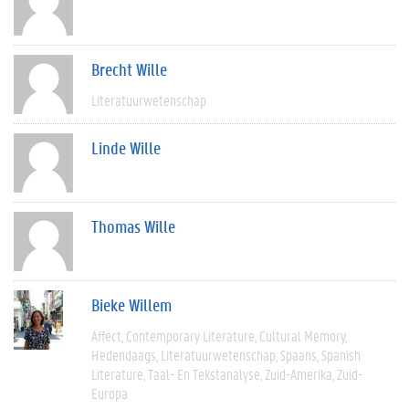
Brecht Wille
Literatuurwetenschap
Linde Wille
Thomas Wille
Bieke Willem
Affect
Contemporary Literature
Cultural Memory
Hedendaags
Literatuurwetenschap
Spaans
Spanish
Literature
Taal- En Tekstanalyse
Zuid-Amerika
Zuid-
Europa