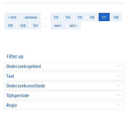
« first
‹ previous
…
513
514
515
516
517
518
519
520
521
…
next ›
last »
Filter op
Onderzoeksgebied
Taal
Onderzoeksmethode
Tijdsperiode
Regio