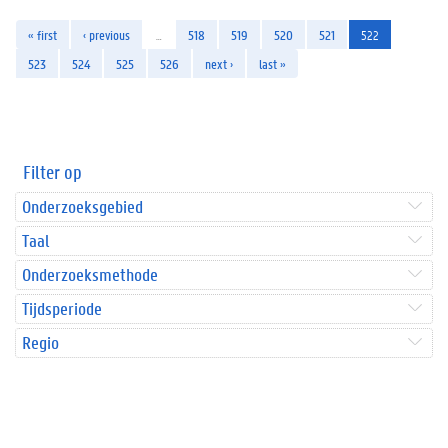
« first
‹ previous
…
518
519
520
521
522
523
524
525
526
next ›
last »
Filter op
Onderzoeksgebied
Taal
Onderzoeksmethode
Tijdsperiode
Regio