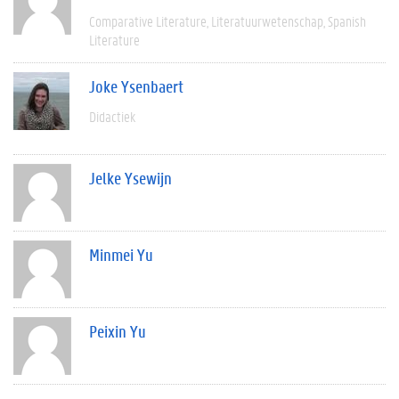
Comparative Literature
Literatuurwetenschap
Spanish
Literature
Joke Ysenbaert
Didactiek
Jelke Ysewijn
Minmei Yu
Peixin Yu