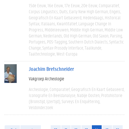
15de Eeuw
16e Eeuw
17e Eeuw
20e Eeuw
Comparatief
Corpus Linguistics
Duits
Early New High German
Engels
Geografisch En Kaart Gebaseerd
Hedendaags
Historical
Syntax
Italiaans
Kwantitatief
Language Change In
Progress
Middeleeuwen
Middle High German
Middle Low
German
Nederlands
Old High German
Old Saxon
Parsing
Portugees
POS-Tagging
Southern Dutch Dialects
Syntactic
Change
Syntax-Prosody Interface
Taalkunde
Taaltechnologie
West-Europa
Joachim Bretschneider
Vakgroep Archeologie
Archeologie
Comparatief
Geografisch En Kaart Gebaseerd
Iconografie En Beeldanalyse
Nabije Oosten
Protohistorie
(bronstijd, Ijzertijd)
Surveys En Enquêtering
Veldonderzoek