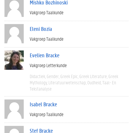
Mishko Bozhinoski
Vakgroep Taalkunde
Eleni Bozia
Vakgroep Taalkunde
Evelien Bracke
Vakgroep Letterkunde
Didactiek
Gender
Greek Epic
Greek Literature
Greek
Mythology
Literatuurwetenschap
Oudheid
Taal- En
Tekstanalyse
Isabel Bracke
Vakgroep Taalkunde
Stef Bracke