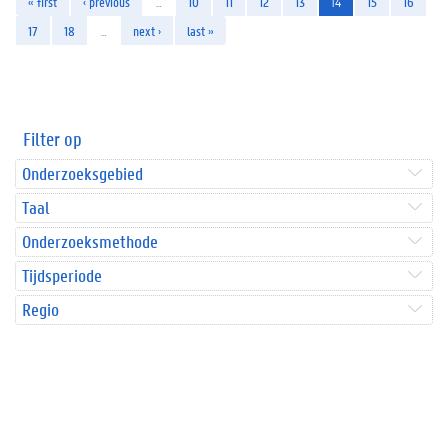
« first
‹ previous
…
10
11
12
13
14
15
16
17
18
…
next ›
last »
Filter op
Onderzoeksgebied
Taal
Onderzoeksmethode
Tijdsperiode
Regio