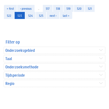
« first
‹ previous
…
517
518
519
520
521
522
523
524
525
next ›
last »
Filter op
Onderzoeksgebied
Taal
Onderzoeksmethode
Tijdsperiode
Regio