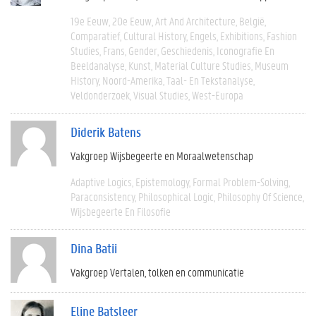
19e Eeuw
20e Eeuw
Art And Architecture
België
Comparatief
Cultural History
Engels
Exhibitions
Fashion
Studies
Frans
Gender
Geschiedenis
Iconografie En
Beeldanalyse
Kunst
Material Culture Studies
Museum
History
Noord-Amerika
Taal- En Tekstanalyse
Veldonderzoek
Visual Studies
West-Europa
Diderik Batens
Vakgroep Wijsbegeerte en Moraalwetenschap
Adaptive Logics
Epistemology
Formal Problem-Solving
Paraconsistency
Philosophical Logic
Philosophy Of Science
Wijsbegeerte En Filosofie
Dina Batii
Vakgroep Vertalen, tolken en communicatie
Eline Batsleer