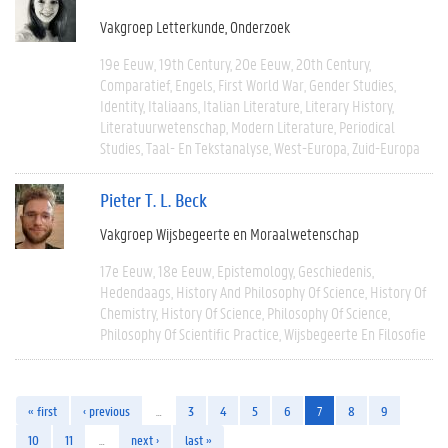
Vakgroep Letterkunde
Onderzoek
19e Eeuw
19th Century
20e Eeuw
20th Century
Comparatief
Engels
First World War
Gender Studies
Identity
Italiaans
Italian Literature
Literary History
Literatuurwetenschap
Modern Literature
Periodical
Studies
Taal- En Tekstanalyse
West-Europa
Zuid-Europa
Pieter T. L. Beck
Vakgroep Wijsbegeerte en Moraalwetenschap
17e Eeuw
18e Eeuw
Epistemology
Geschiedenis
Hedendaags
History And Philosophy Of Science
History Of
Chemistry
History Of Science
Philosophy Of Science
Philosophy Of Scientific Practice
Wijsbegeerte En Filosofie
« first
‹ previous
…
3
4
5
6
7
8
9
10
11
…
next ›
last »