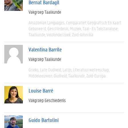
Bernat Bardagil
Vakgroep Taalkunde
Amazonian Languages
Comparatief
Geografisch En Kaart
Gebaseerd
Geschiedenis
Muziek
Taal- En Tekstanalyse
Taalkunde
Veldonderzoek
Zuid-Amerika
Valentina Barrile
Vakgroep Taalkunde
Grieks
Late Oudheid
Latijn
Literatuurwetenschap
Middeleeuwen
Oudheid
Taalkunde
Zuid-Europa
Louise Barré
Vakgroep Geschiedenis
Guido Bartolini