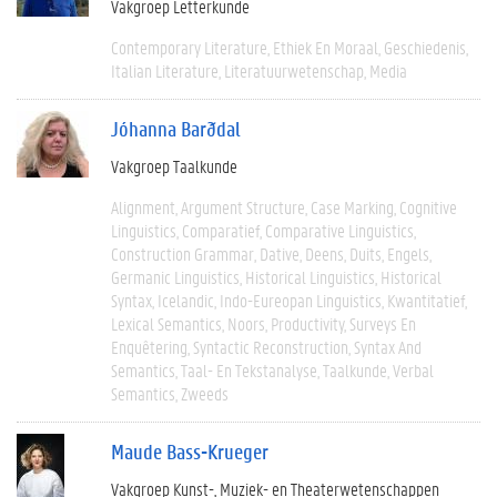
Vakgroep Letterkunde
Contemporary Literature
Ethiek En Moraal
Geschiedenis
Italian Literature
Literatuurwetenschap
Media
Jóhanna Barðdal
Vakgroep Taalkunde
Alignment
Argument Structure
Case Marking
Cognitive
Linguistics
Comparatief
Comparative Linguistics
Construction Grammar
Dative
Deens
Duits
Engels
Germanic Linguistics
Historical Linguistics
Historical
Syntax
Icelandic
Indo-Eureopan Linguistics
Kwantitatief
Lexical Semantics
Noors
Productivity
Surveys En
Enquêtering
Syntactic Reconstruction
Syntax And
Semantics
Taal- En Tekstanalyse
Taalkunde
Verbal
Semantics
Zweeds
Maude Bass-Krueger
Vakgroep Kunst-, Muziek- en Theaterwetenschappen