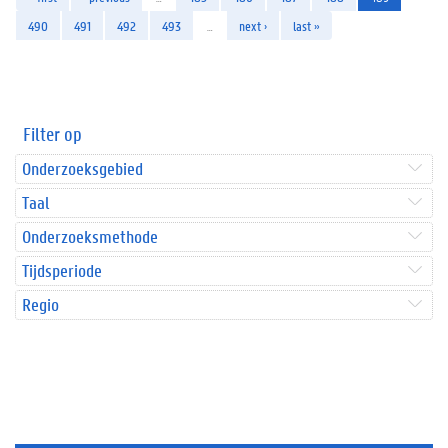
490
491
492
493
…
next ›
last »
Filter op
Onderzoeksgebied
Taal
Onderzoeksmethode
Tijdsperiode
Regio