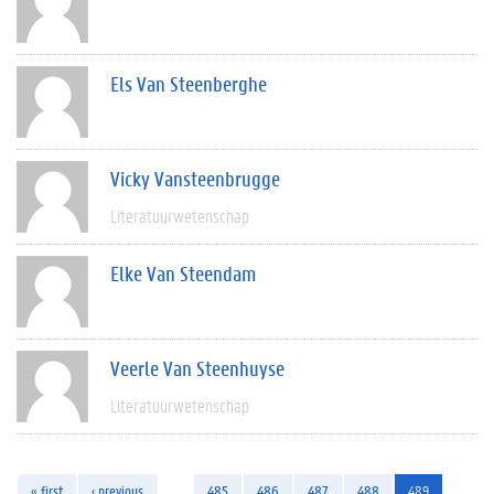
Els Van Steenberghe
Vicky Vansteenbrugge
Literatuurwetenschap
Elke Van Steendam
Veerle Van Steenhuyse
Literatuurwetenschap
« first
‹ previous
…
485
486
487
488
489