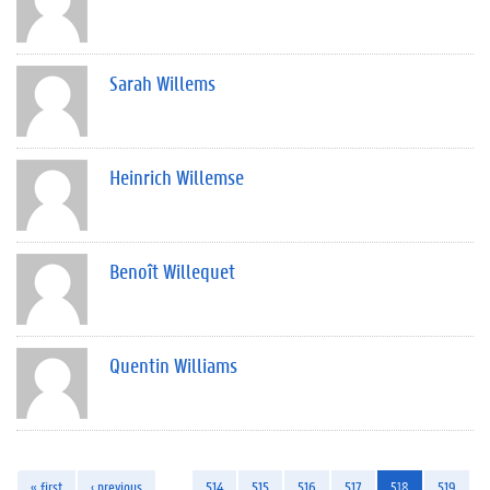
Sarah Willems
Heinrich Willemse
Benoît Willequet
Quentin Williams
« first
‹ previous
…
514
515
516
517
518
519