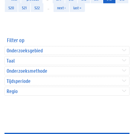
520
521
522
…
next ›
last »
Filter op
Onderzoeksgebied
Taal
Onderzoeksmethode
Tijdsperiode
Regio