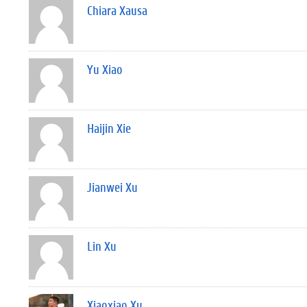
Chiara Xausa
Yu Xiao
Haijin Xie
Jianwei Xu
Lin Xu
Xiaoxiao Xu