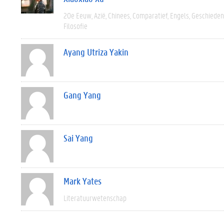
20e Eeuw
Azië
Chinees
Comparatief
Engels
Geschieden
Filosofie
Ayang Utriza Yakin
Gang Yang
Sai Yang
Mark Yates
Literatuurwetenschap