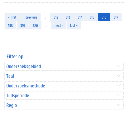
« first
‹ previous
…
512
513
514
515
516
517
518
519
520
…
next ›
last »
Filter op
Onderzoeksgebied
Taal
Onderzoeksmethode
Tijdsperiode
Regio