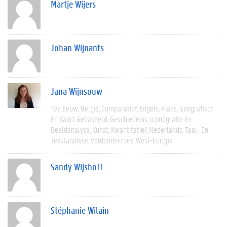
Martje Wijers
Johan Wijnants
Jana Wijnsouw
19e Eeuw
België
Comparatief
Engels
Frans
Geografisch
En Kaart Gebaseerd
Geschiedenis
Iconografie En
Beeldanalyse
Kunst
Kwantitatief
Nederlands
Taal- En
Tekstanalyse
Veldonderzoek
West-Europa
Sandy Wijshoff
Stéphanie Wilain