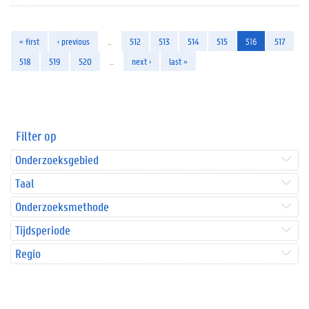
« first
‹ previous
…
512
513
514
515
516
517
518
519
520
…
next ›
last »
Filter op
Onderzoeksgebied
Taal
Onderzoeksmethode
Tijdsperiode
Regio