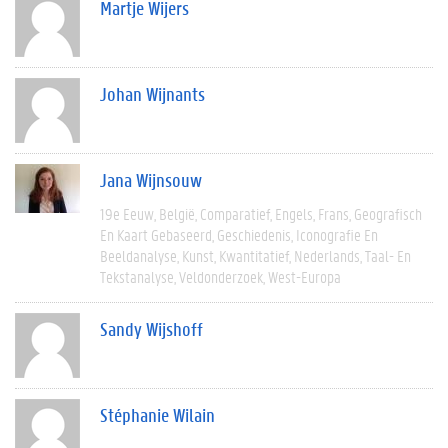
Martje Wijers
Johan Wijnants
Jana Wijnsouw
19e Eeuw
België
Comparatief
Engels
Frans
Geografisch
En Kaart Gebaseerd
Geschiedenis
Iconografie En
Beeldanalyse
Kunst
Kwantitatief
Nederlands
Taal- En
Tekstanalyse
Veldonderzoek
West-Europa
Sandy Wijshoff
Stéphanie Wilain