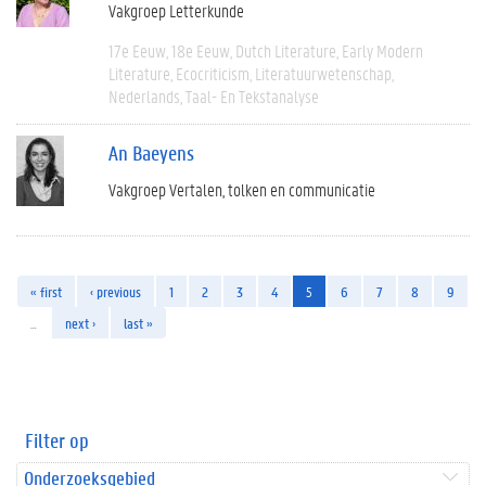
Vakgroep Letterkunde
17e Eeuw
18e Eeuw
Dutch Literature
Early Modern
Literature
Ecocriticism
Literatuurwetenschap
Nederlands
Taal- En Tekstanalyse
An Baeyens
Vakgroep Vertalen, tolken en communicatie
« first
‹ previous
1
2
3
4
5
6
7
8
9
…
next ›
last »
Filter op
Onderzoeksgebied