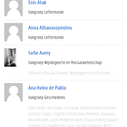
Enis Atak
Vakgroep Letterkunde
Anna Athanasopoulou
Vakgroep Letterkunde
Sofie Avery
Vakgroep Wijsbegeerte en Moraalwetenschap
Ethiek En Moraal
Gender
Wijsbegeerte En Filosofie
Ana Avino de Pablo
Vakgroep Geschiedenis
15de Eeuw
16e Eeuw
17e Eeuw
Comparatief
Economic
History
Engels
English History
Geschiedenis
Italiaans
Kwantitatief
Latijn
Middeleeuwen
Rural History
Spaans
Surveys En Enquêtering
Taal- En Tekstanalyse
West-