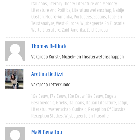
Italiaans
Literary Theory
Literature And Memory
Literature And Politics
Literatuurwetenschap
Nabije
Oosten
Noord-Amerika
Portugees
Spaans
Taal- En
Tekstanalyse
West-Europa
Wijsbegeerte En Filosofie
World Literature
Zuid-Amerika
Zuid-Europa
Thomas Bellinck
Vakgroep Kunst-, Muziek- en Theaterwetenschappen
Aretina Bellizzi
Vakgroep Letterkunde
16e Eeuw
17e Eeuw
18e Eeuw
19e Eeuw
Engels
Geschiedenis
Grieks
Italiaans
Italian Literature
Latijn
Literatuurwetenschap
Oudheid
Reception Of Classics
Reception Studies
Wijsbegeerte En Filosofie
Maël Benallou