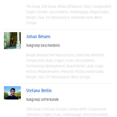
19e Eeuw
20e Eeuw
Afrika
Afrikaanse Talen
Comparatief
Engels
Gender
Geschiedenis
Hedendaags
Regiostudies
Religie
Taal- En Tekstanalyse
Veldonderzoek
West-
Europa
Johan Belaen
Vakgroep Geschiedenis
België
Benedictine Monasticism
Collective Identities
Comparatief
Duits
Engels
Frans
Geschiedenis
Institutional Development
Kwantitatief
Latijn
Legal
History
Middeleeuwen
Monastic History
Nederlands
Religie
Taal- En Tekstanalyse
West-Europa
Stefano Bellin
Vakgroep Letterkunde
20e Eeuw
Centraal-Europa
Comparatief
Comparative
Literature
Engels
Frans
Hedendaags
Interculturaliteit