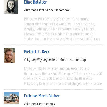
Eline Batsleer
Vakgroep Letterkunde
Onderzoek
19e Eeuw
19th Century
20e Eeuw
20th Century
Comparatief
Engels
First World War
Gender Studies
Identity
Italiaans
Italian Literature
Literary History
Literatuurwetenschap
Modern Literature
Periodical
Studies
Taal- En Tekstanalyse
West-Europa
Zuid-Europa
Pieter T. L. Beck
Vakgroep Wijsbegeerte en Moraalwetenschap
17e Eeuw
18e Eeuw
Epistemology
Geschiedenis
Hedendaags
History And Philosophy Of Science
History Of
Chemistry
History Of Science
Philosophy Of Science
Philosophy Of Scientific Practice
Wijsbegeerte En Filosofie
Felicitas Maria Becker
Vakgroep Geschiedenis