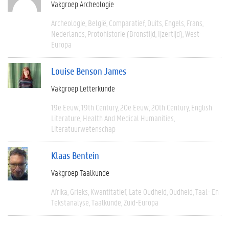
Vakgroep Archeologie
Archeologie
België
Comparatief
Duits
Engels
Frans
Nederlands
Protohistorie (bronstijd, Ijzertijd)
West-
Europa
Louise Benson James
Vakgroep Letterkunde
19e Eeuw
19th Century
20e Eeuw
20th Century
English
Literature
Health And Medical Humanities
Literatuurwetenschap
Klaas Bentein
Vakgroep Taalkunde
Afrika
Grieks
Kwantitatief
Late Oudheid
Oudheid
Taal- En
Tekstanalyse
Taalkunde
Zuid-Europa