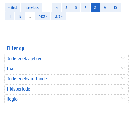
« first
‹ previous
…
4
5
6
7
8
9
10
11
12
…
next ›
last »
Filter op
Onderzoeksgebied
Taal
Onderzoeksmethode
Tijdsperiode
Regio