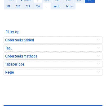
511
512
513
514
…
next ›
last »
Filter op
Onderzoeksgebied
Taal
Onderzoeksmethode
Tijdsperiode
Regio