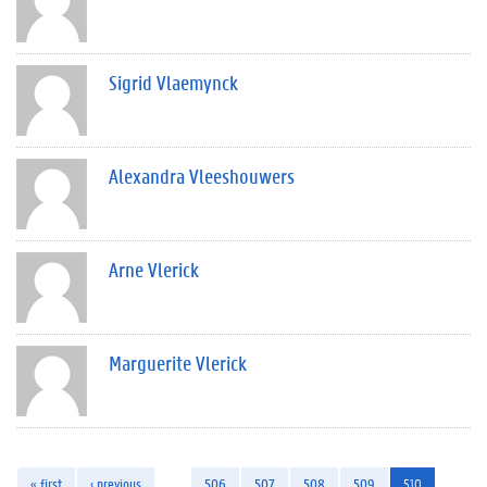
Sigrid Vlaemynck
Alexandra Vleeshouwers
Arne Vlerick
Marguerite Vlerick
« first
‹ previous
…
506
507
508
509
510