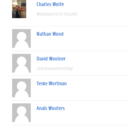
Charles Wolfe
Wijsbegeerte En Filosofie
Nathan Wood
David Woolner
Literatuurwetenschap
Teske Wortman
Anaïs Wouters