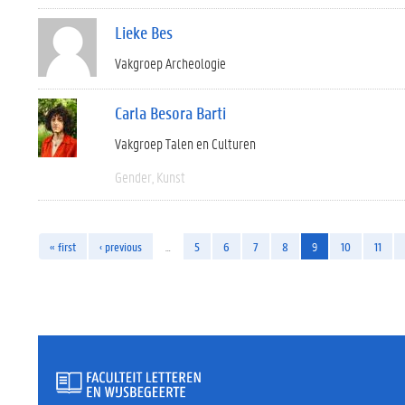
Lieke Bes
Vakgroep Archeologie
Carla Besora Barti
Vakgroep Talen en Culturen
Gender
Kunst
« first
‹ previous
…
5
6
7
8
9
10
11