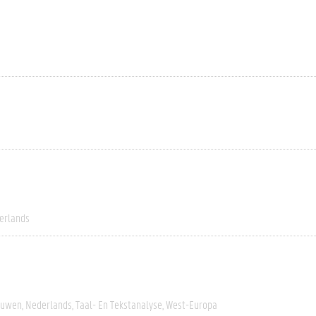
erlands
euwen
Nederlands
Taal- En Tekstanalyse
West-Europa