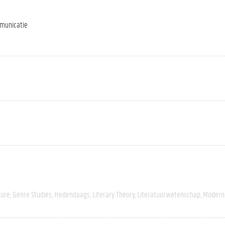
mmunicatie
ture
Genre Studies
Hedendaags
Literary Theory
Literatuurwetenschap
Modern 