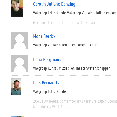
Carolin Juliane Benzing
Vakgroep Letterkunde
Vakgroep Vertalen, tolken en co
German Literature
Literatuurwetenschap
Noor Berckx
Vakgroep Vertalen, tolken en communicatie
Luna Bergmans
Vakgroep Kunst-, Muziek- en Theaterwetenschappen
Lars Bernaerts
Vakgroep Letterkunde
20e Eeuw
België
Contemporary Literature
Dutch Litera
Narratology
West-Europa