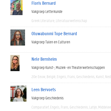
Floris Bernard
Vakgroep Letterkunde
Greek Literature
Literatuurwetenschap
Oluwabunmi Tope Bernard
Vakgroep Talen en Culturen
Nele Bernheim
Vakgroep Kunst-, Muziek- en Theaterwetenschappen
20e Eeuw
België
Engels
Frans
Geschiedenis
Kunst
Ned
Leen Bervoets
Vakgroep Geschiedenis
Comparatief
Engels
Frans
Geschiedenis
Latijn
Middele