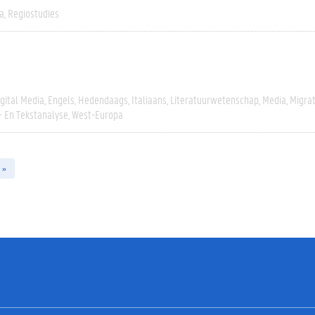
a
Regiostudies
igital Media
Engels
Hedendaags
Italiaans
Literatuurwetenschap
Media
Migrat
- En Tekstanalyse
West-Europa
 »