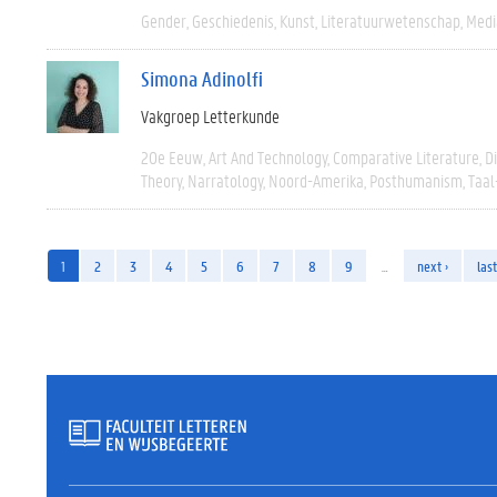
Gender
Geschiedenis
Kunst
Literatuurwetenschap
Medi
Simona Adinolfi
Vakgroep Letterkunde
20e Eeuw
Art And Technology
Comparative Literature
D
Theory
Narratology
Noord-Amerika
Posthumanism
Taal
1
2
3
4
5
6
7
8
9
…
next ›
last