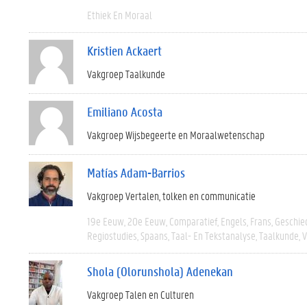
Ethiek En Moraal
Kristien Ackaert
Vakgroep Taalkunde
Emiliano Acosta
Vakgroep Wijsbegeerte en Moraalwetenschap
Matías Adam-Barrios
Vakgroep Vertalen, tolken en communicatie
19e Eeuw
20e Eeuw
Comparatief
Engels
Frans
Geschie
Regiostudies
Spaans
Taal- En Tekstanalyse
Taalkunde
V
Shola (Olorunshola) Adenekan
Vakgroep Talen en Culturen