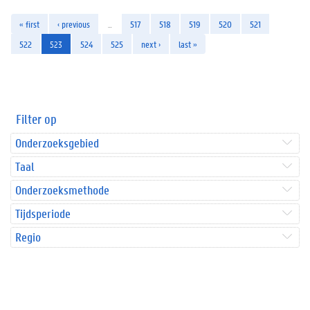
« first
‹ previous
…
517
518
519
520
521
522
523
524
525
next ›
last »
Filter op
Onderzoeksgebied
Taal
Onderzoeksmethode
Tijdsperiode
Regio