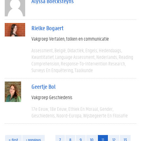
Alyssa Boecksteyns
Rielke Bogaert
Vakgroep Vertalen, tolken en communicatie
Assessment
België
Didactiek
Engels
Hedendaags
Kwantitatief
Language Assessment
Nederlands
Reading
Comprehension
Response-To-Intervention Research
Surveys En Enquêtering
Taalkunde
Geertje Bol
Vakgroep Geschiedenis
17e Eeuw
18e Eeuw
Ethiek En Moraal
Gender
Geschiedenis
Noord-Europa
Wijsbegeerte En Filosofie
« first
‹ previous
…
7
8
9
10
11
12
13