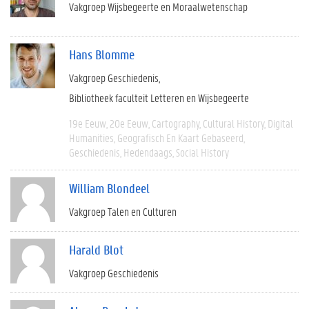
Vakgroep Wijsbegeerte en Moraalwetenschap
Hans Blomme
Vakgroep Geschiedenis
Bibliotheek faculteit Letteren en Wijsbegeerte
19e Eeuw
20e Eeuw
Cartography
Cultural History
Digital
Humanities
Geografisch En Kaart Gebaseerd
Geschiedenis
Hedendaags
Social History
William Blondeel
Vakgroep Talen en Culturen
Harald Blot
Vakgroep Geschiedenis