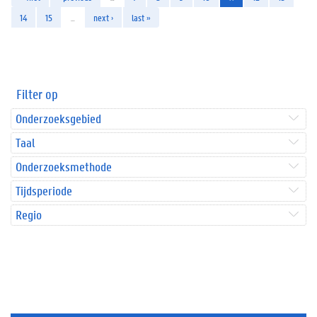
14
15
…
next ›
last »
Filter op
Onderzoeksgebied
Taal
Onderzoeksmethode
Tijdsperiode
Regio