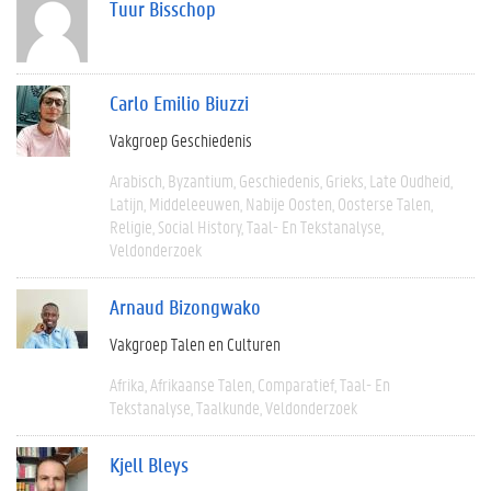
Tuur Bisschop
Carlo Emilio Biuzzi
Vakgroep Geschiedenis
Arabisch
Byzantium
Geschiedenis
Grieks
Late Oudheid
Latijn
Middeleeuwen
Nabije Oosten
Oosterse Talen
Religie
Social History
Taal- En Tekstanalyse
Veldonderzoek
Arnaud Bizongwako
Vakgroep Talen en Culturen
Afrika
Afrikaanse Talen
Comparatief
Taal- En
Tekstanalyse
Taalkunde
Veldonderzoek
Kjell Bleys