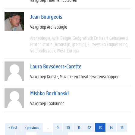
Jean Bourgeois
Vakgroep Archeologie
Archeologie
Azië
België
Geografisch En Kaart Gebaseerd
Protohistorie (bronstijd, Ijzertijd)
Surveys En Enquêtering
Veldonderzoek
West-Europa
Laura Bovsòvers-Carette
Vakgroep Kunst-, Muziek- en Theaterwetenschappen
Mishko Bozhinoski
Vakgroep Taalkunde
« first
‹ previous
…
9
10
11
12
13
14
15