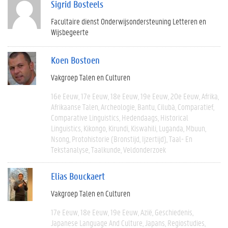
Sigrid Bosteels
Facultaire dienst Onderwijsondersteuning Letteren en
Wijsbegeerte
Koen Bostoen
Vakgroep Talen en Culturen
16e Eeuw
17e Eeuw
18e Eeuw
19e Eeuw
20e Eeuw
Afrika
Afrikaanse Talen
Archeologie
Bantu
Cilubà
Comparatief
Comparative Linguistics
Hedendaags
Historical
Linguistics
Kikongo
Kirundi
Kiswahili
Luganda
Mbuun
Nsong
Protohistorie (bronstijd, Ijzertijd)
Taal- En
Tekstanalyse
Taalkunde
Veldonderzoek
Elias Bouckaert
Vakgroep Talen en Culturen
17e Eeuw
18e Eeuw
19e Eeuw
Azië
Geschiedenis
Japanese Language And Culture
Japans
Regiostudies