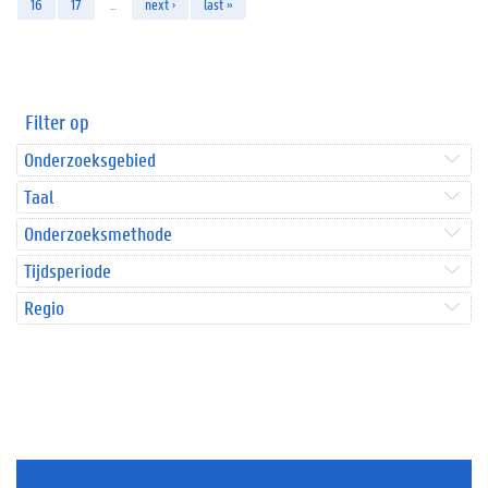
16
17
…
next ›
last »
Filter op
Onderzoeksgebied
Taal
Onderzoeksmethode
Tijdsperiode
Regio