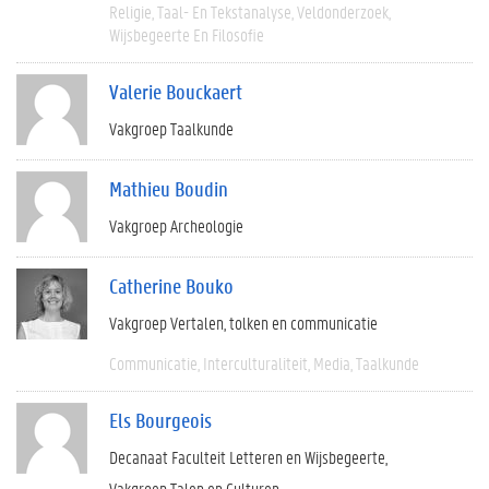
Religie
Taal- En Tekstanalyse
Veldonderzoek
Wijsbegeerte En Filosofie
Valerie Bouckaert
Vakgroep Taalkunde
Mathieu Boudin
Vakgroep Archeologie
Catherine Bouko
Vakgroep Vertalen, tolken en communicatie
Communicatie
Interculturaliteit
Media
Taalkunde
Els Bourgeois
Decanaat Faculteit Letteren en Wijsbegeerte
Vakgroep Talen en Culturen