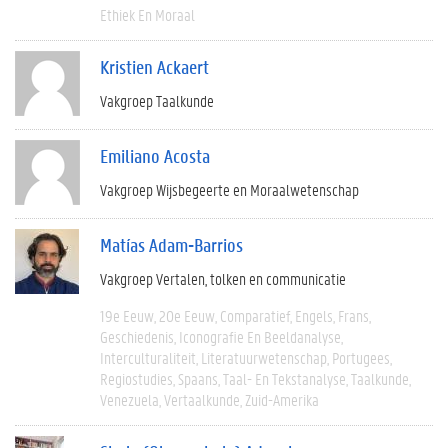
Ethiek En Moraal
Kristien Ackaert
Vakgroep Taalkunde
Emiliano Acosta
Vakgroep Wijsbegeerte en Moraalwetenschap
Matías Adam-Barrios
Vakgroep Vertalen, tolken en communicatie
19e Eeuw
20e Eeuw
Comparatief
Engels
Frans
Geschiedenis
Iconografie En Beeldanalyse
Interculturaliteit
Literatuurwetenschap
Portugees
Regiostudies
Spaans
Taal- En Tekstanalyse
Taalkunde
Venezuela
Vertaalkunde
Zuid-Amerika