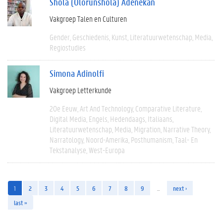
Shola (Olorunshola) Adenekan
Vakgroep Talen en Culturen
Gender
Geschiedenis
Kunst
Literatuurwetenschap
Media
Regiostudies
Simona Adinolfi
Vakgroep Letterkunde
20e Eeuw
Art And Technology
Comparative Literature
Digital Media
Engels
Hedendaags
Italiaans
Literatuurwetenschap
Media
Migration
Narrative Theory
Narratology
Noord-Amerika
Posthumanism
Taal- En
Tekstanalyse
West-Europa
1
2
3
4
5
6
7
8
9
…
next ›
last »