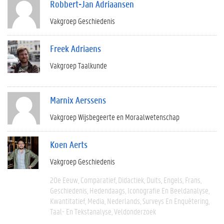
Robbert-Jan Adriaansen
Vakgroep Geschiedenis
Freek Adriaens
Vakgroep Taalkunde
Marnix Aerssens
Vakgroep Wijsbegeerte en Moraalwetenschap
Koen Aerts
Vakgroep Geschiedenis
20e Eeuw
Comparatief
Didactiek
Duits
Engels
Frans
Geschiedenis
Hedendaags
Iconografie En Beeldanalyse
Kwantitatief
Media
Nederlands
Surveys En Enquêtering
Taal- En Tekstanalyse
Veldonderzoek