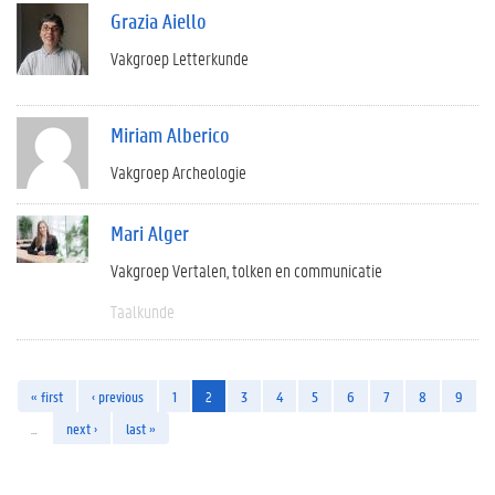
Grazia Aiello
Vakgroep Letterkunde
Miriam Alberico
Vakgroep Archeologie
Mari Alger
Vakgroep Vertalen, tolken en communicatie
Taalkunde
« first
‹ previous
1
2
3
4
5
6
7
8
9
…
next ›
last »