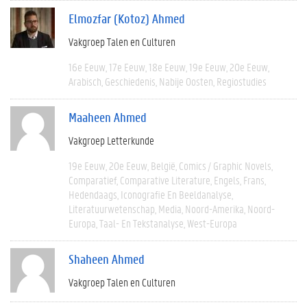
Elmozfar (Kotoz) Ahmed
Vakgroep Talen en Culturen
16e Eeuw
17e Eeuw
18e Eeuw
19e Eeuw
20e Eeuw
Arabisch
Geschiedenis
Nabije Oosten
Regiostudies
Maaheen Ahmed
Vakgroep Letterkunde
19e Eeuw
20e Eeuw
België
Comics / Graphic Novels
Comparatief
Comparative Literature
Engels
Frans
Hedendaags
Iconografie En Beeldanalyse
Literatuurwetenschap
Media
Noord-Amerika
Noord-
Europa
Taal- En Tekstanalyse
West-Europa
Shaheen Ahmed
Vakgroep Talen en Culturen