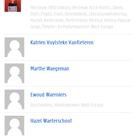
18e Eeuw
18th Century
19e Eeuw
Art & Politics
Deens
Duits
Engels
Frans
Geschiedenis
Literatuurwetenschap
Muziek
Nederlands
Performance
Political History
Popular
Songs
Theater- En Podiumkunsten
West-Europa
Katrien Vuylsteke Vanfleteren
Marthe Waegeman
Ewoud Waerniers
Geschiedenis
Middeleeuwen
West-Europa
Hazel Waeterschoot