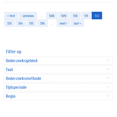
« first
‹ previous
…
508
509
510
511
512
513
514
515
516
…
next ›
last »
Filter op
Onderzoeksgebied
Taal
Onderzoeksmethode
Tijdsperiode
Regio