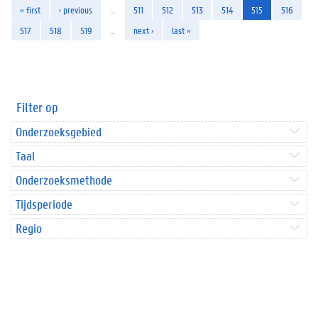
« first
‹ previous
…
511
512
513
514
515
516
517
518
519
…
next ›
last »
Filter op
Onderzoeksgebied
Taal
Onderzoeksmethode
Tijdsperiode
Regio