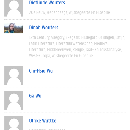
Dietlinde Wouters
20e Eeuw
Hedendaags
Wijsbegeerte En Filosofie
Dinah Wouters
12th Century
Allegory
Exegesis
Hildegard Of Bingen
Latijn
Latin Literature
Literatuurwetenschap
Medieval
Literature
Middeleeuwen
Religie
Taal- En Tekstanalyse
West-Europa
Wijsbegeerte En Filosofie
Chi-Hsiu Wu
Ga Wu
Ulrike Wuttke