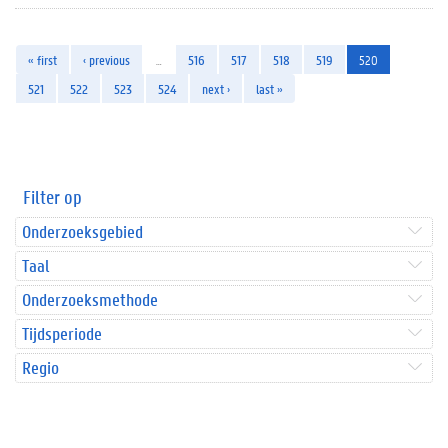
« first
‹ previous
…
516
517
518
519
520
521
522
523
524
next ›
last »
Filter op
Onderzoeksgebied
Taal
Onderzoeksmethode
Tijdsperiode
Regio