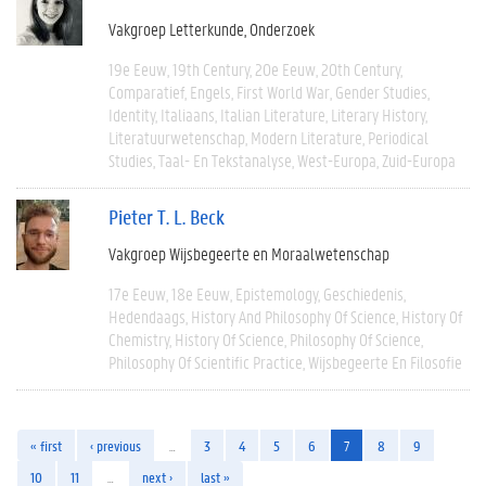
Vakgroep Letterkunde
Onderzoek
19e Eeuw
19th Century
20e Eeuw
20th Century
Comparatief
Engels
First World War
Gender Studies
Identity
Italiaans
Italian Literature
Literary History
Literatuurwetenschap
Modern Literature
Periodical
Studies
Taal- En Tekstanalyse
West-Europa
Zuid-Europa
Pieter T. L. Beck
Vakgroep Wijsbegeerte en Moraalwetenschap
17e Eeuw
18e Eeuw
Epistemology
Geschiedenis
Hedendaags
History And Philosophy Of Science
History Of
Chemistry
History Of Science
Philosophy Of Science
Philosophy Of Scientific Practice
Wijsbegeerte En Filosofie
« first
‹ previous
…
3
4
5
6
7
8
9
10
11
…
next ›
last »