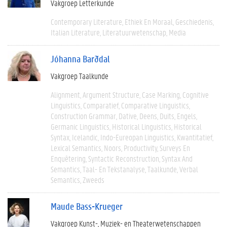
Vakgroep Letterkunde
Contemporary Literature
Ethiek En Moraal
Geschiedenis
Italian Literature
Literatuurwetenschap
Media
Jóhanna Barðdal
Vakgroep Taalkunde
Alignment
Argument Structure
Case Marking
Cognitive
Linguistics
Comparatief
Comparative Linguistics
Construction Grammar
Dative
Deens
Duits
Engels
Germanic Linguistics
Historical Linguistics
Historical
Syntax
Icelandic
Indo-Eureopan Linguistics
Kwantitatief
Lexical Semantics
Noors
Productivity
Surveys En
Enquêtering
Syntactic Reconstruction
Syntax And
Semantics
Taal- En Tekstanalyse
Taalkunde
Verbal
Semantics
Zweeds
Maude Bass-Krueger
Vakgroep Kunst-, Muziek- en Theaterwetenschappen