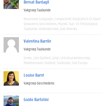
Bernat Bardagil
Vakgroep Taalkunde
Amazonian Languages
Comparatief
Geografisch En Kaart
Gebaseerd
Geschiedenis
Muziek
Taal- En Tekstanalyse
Taalkunde
Veldonderzoek
Zuid-Amerika
Valentina Barrile
Vakgroep Taalkunde
Grieks
Late Oudheid
Latijn
Literatuurwetenschap
Middeleeuwen
Oudheid
Taalkunde
Zuid-Europa
Louise Barré
Vakgroep Geschiedenis
Guido Bartolini