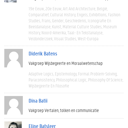
19e Eeuw
20e Eeuw
Art And Architecture
België
Comparatief
Cultural History
Engels
Exhibitions
Fashion
Studies
Frans
Gender
Geschiedenis
Iconografie En
Beeldanalyse
Kunst
Material Culture Studies
Museum
History
Noord-Amerika
Taal- En Tekstanalyse
Veldonderzoek
Visual Studies
West-Europa
Diderik Batens
Vakgroep Wijsbegeerte en Moraalwetenschap
Adaptive Logics
Epistemology
Formal Problem-Solving
Paraconsistency
Philosophical Logic
Philosophy Of Science
Wijsbegeerte En Filosofie
Dina Batii
Vakgroep Vertalen, tolken en communicatie
Eline Batsleer