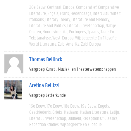
20e Eeuw
Centraal-Europa
Comparatief
Comparative
Literature
Engels
Frans
Hedendaags
Interculturaliteit
Italiaans
Literary Theory
Literature And Memory
Literature And Politics
Literatuurwetenschap
Nabije
Oosten
Noord-Amerika
Portugees
Spaans
Taal- En
Tekstanalyse
West-Europa
Wijsbegeerte En Filosofie
World Literature
Zuid-Amerika
Zuid-Europa
Thomas Bellinck
Vakgroep Kunst-, Muziek- en Theaterwetenschappen
Aretina Bellizzi
Vakgroep Letterkunde
16e Eeuw
17e Eeuw
18e Eeuw
19e Eeuw
Engels
Geschiedenis
Grieks
Italiaans
Italian Literature
Latijn
Literatuurwetenschap
Oudheid
Reception Of Classics
Reception Studies
Wijsbegeerte En Filosofie