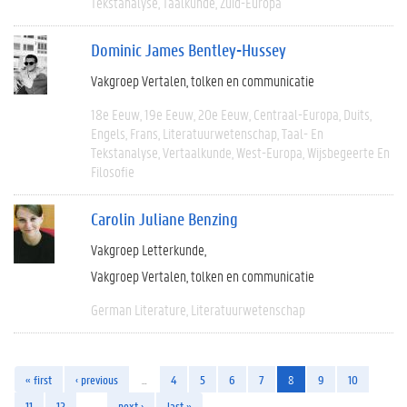
Tekstanalyse
Taalkunde
Zuid-Europa
Dominic James Bentley-Hussey
Vakgroep Vertalen, tolken en communicatie
18e Eeuw
19e Eeuw
20e Eeuw
Centraal-Europa
Duits
Engels
Frans
Literatuurwetenschap
Taal- En
Tekstanalyse
Vertaalkunde
West-Europa
Wijsbegeerte En
Filosofie
Carolin Juliane Benzing
Vakgroep Letterkunde
Vakgroep Vertalen, tolken en communicatie
German Literature
Literatuurwetenschap
« first
‹ previous
…
4
5
6
7
8
9
10
11
12
…
next ›
last »