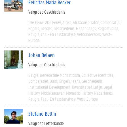
Felicitas Maria Becker
Vakgroep Geschiedenis
19e Eeuw
20e Eeuw
Afrika
Afrikaanse Talen
Comparatief
Engels
Gender
Geschiedenis
Hedendaags
Regiostudies
Religie
Taal- En Tekstanalyse
Veldonderzoek
West-
Europa
Johan Belaen
Vakgroep Geschiedenis
België
Benedictine Monasticism
Collective Identities
Comparatief
Duits
Engels
Frans
Geschiedenis
Institutional Development
Kwantitatief
Latijn
Legal
History
Middeleeuwen
Monastic History
Nederlands
Religie
Taal- En Tekstanalyse
West-Europa
Stefano Bellin
Vakgroep Letterkunde