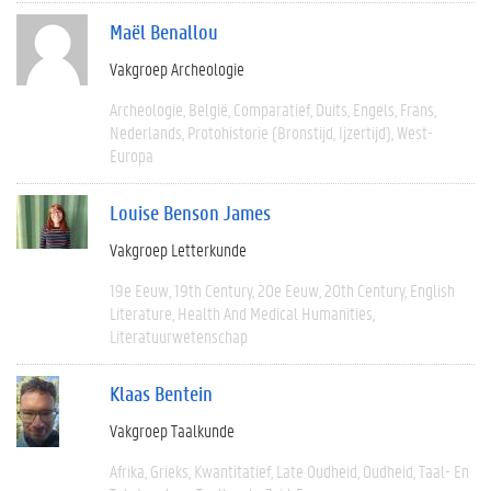
Maël Benallou
Vakgroep Archeologie
Archeologie
België
Comparatief
Duits
Engels
Frans
Nederlands
Protohistorie (bronstijd, Ijzertijd)
West-
Europa
Louise Benson James
Vakgroep Letterkunde
19e Eeuw
19th Century
20e Eeuw
20th Century
English
Literature
Health And Medical Humanities
Literatuurwetenschap
Klaas Bentein
Vakgroep Taalkunde
Afrika
Grieks
Kwantitatief
Late Oudheid
Oudheid
Taal- En