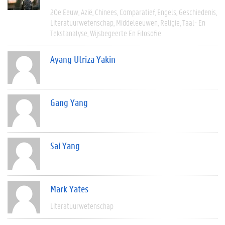
20e Eeuw
Azië
Chinees
Comparatief
Engels
Geschiedenis
Literatuurwetenschap
Middeleeuwen
Religie
Taal- En
Tekstanalyse
Wijsbegeerte En Filosofie
Ayang Utriza Yakin
Gang Yang
Sai Yang
Mark Yates
Literatuurwetenschap