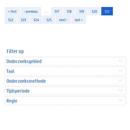
« first
‹ previous
…
517
518
519
520
521
522
523
524
525
next ›
last »
Filter op
Onderzoeksgebied
Taal
Onderzoeksmethode
Tijdsperiode
Regio