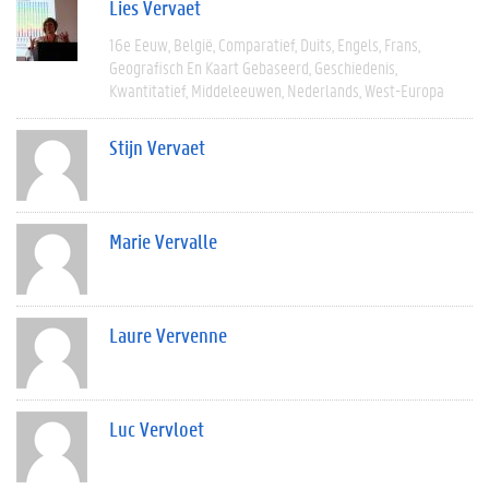
Lies Vervaet
16e Eeuw
België
Comparatief
Duits
Engels
Frans
Geografisch En Kaart Gebaseerd
Geschiedenis
Kwantitatief
Middeleeuwen
Nederlands
West-Europa
Stijn Vervaet
Marie Vervalle
Laure Vervenne
Luc Vervloet