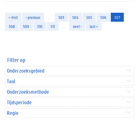
« first
‹ previous
…
503
504
505
506
507
508
509
510
511
…
next ›
last »
Filter op
Onderzoeksgebied
Taal
Onderzoeksmethode
Tijdsperiode
Regio