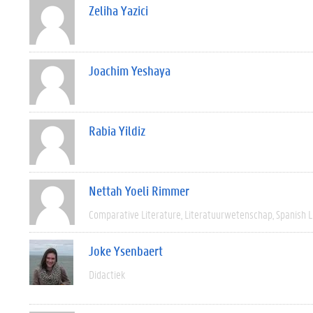
Zeliha Yazici
Joachim Yeshaya
Rabia Yildiz
Nettah Yoeli Rimmer
Comparative Literature
Literatuurwetenschap
Spanish L
Joke Ysenbaert
Didactiek