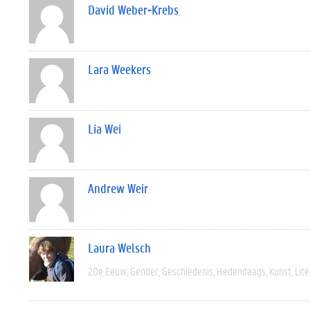
David Weber-Krebs
Lara Weekers
Lia Wei
Andrew Weir
Laura Welsch
20e Eeuw
Gender
Geschiedenis
Hedendaags
Kunst
Lit