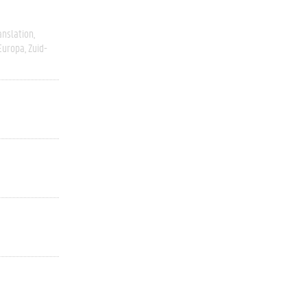
anslation
Europa
Zuid-