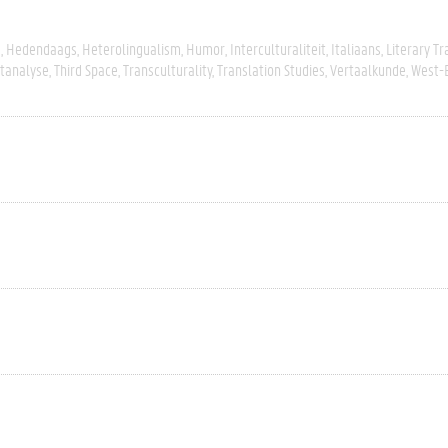
s
Hedendaags
Heterolingualism
Humor
Interculturaliteit
Italiaans
Literary Tr
stanalyse
Third Space
Transculturality
Translation Studies
Vertaalkunde
West-