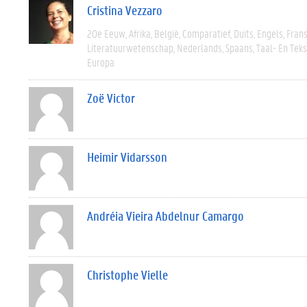
Cristina Vezzaro
20e Eeuw
Afrika
België
Comparatief
Duits
Engels
Fran
Literatuurwetenschap
Nederlands
Spaans
Taal- En Tek
Europa
Zoë Victor
Heimir Vidarsson
Andréia Vieira Abdelnur Camargo
Christophe Vielle