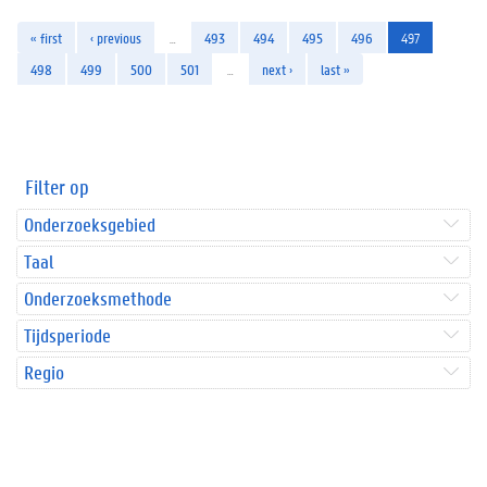
« first
‹ previous
…
493
494
495
496
497
498
499
500
501
…
next ›
last »
Filter op
Onderzoeksgebied
Taal
Onderzoeksmethode
Tijdsperiode
Regio