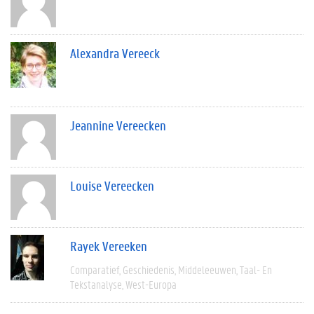
Alexandra Vereeck
Jeannine Vereecken
Louise Vereecken
Rayek Vereeken
Comparatief
Geschiedenis
Middeleeuwen
Taal- En
Tekstanalyse
West-Europa