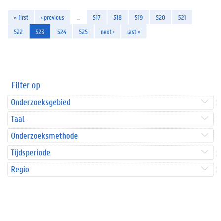
« first
‹ previous
…
517
518
519
520
521
522
523
524
525
next ›
last »
Filter op
Onderzoeksgebied
Taal
Onderzoeksmethode
Tijdsperiode
Regio