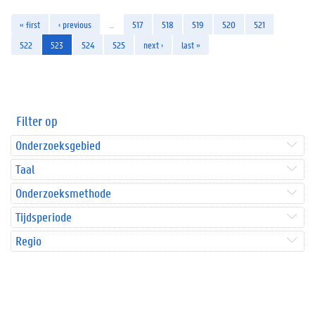
« first
‹ previous
…
517
518
519
520
521
522
523
524
525
next ›
last »
Filter op
Onderzoeksgebied
Taal
Onderzoeksmethode
Tijdsperiode
Regio