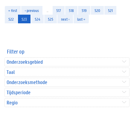
« first
‹ previous
…
517
518
519
520
521
522
523
524
525
next ›
last »
Filter op
Onderzoeksgebied
Taal
Onderzoeksmethode
Tijdsperiode
Regio