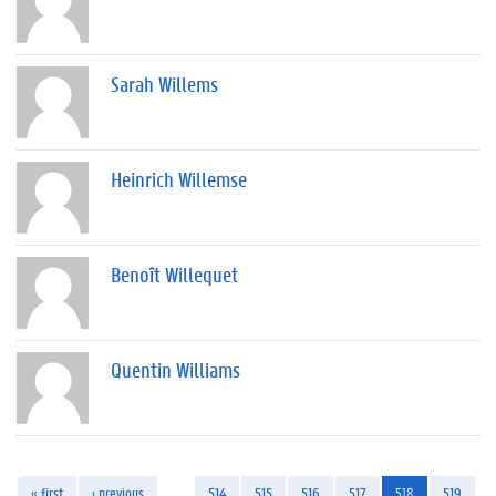
Sarah Willems
Heinrich Willemse
Benoît Willequet
Quentin Williams
« first
‹ previous
…
514
515
516
517
518
519