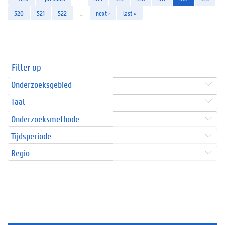
520
521
522
…
next ›
last »
Filter op
Onderzoeksgebied
Taal
Onderzoeksmethode
Tijdsperiode
Regio