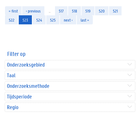
« first
‹ previous
…
517
518
519
520
521
522
523
524
525
next ›
last »
Filter op
Onderzoeksgebied
Taal
Onderzoeksmethode
Tijdsperiode
Regio