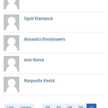
Sigrid Vlaemynck
Alexandra Vleeshouwers
Arne Vlerick
Marguerite Vlerick
« first
‹ previous
…
506
507
508
509
510