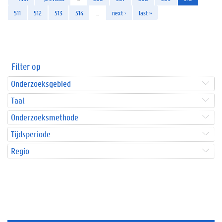
511
512
513
514
…
next ›
last »
Filter op
Onderzoeksgebied
Taal
Onderzoeksmethode
Tijdsperiode
Regio