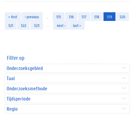
« first
‹ previous
…
515
516
517
518
519
520
521
522
523
…
next ›
last »
Filter op
Onderzoeksgebied
Taal
Onderzoeksmethode
Tijdsperiode
Regio