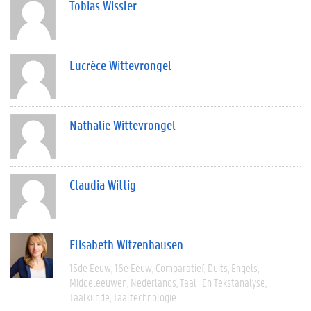
Tobias Wissler
Lucrèce Wittevrongel
Nathalie Wittevrongel
Claudia Wittig
Elisabeth Witzenhausen
15de Eeuw
16e Eeuw
Comparatief
Duits
Engels
Middeleeuwen
Nederlands
Taal- En Tekstanalyse
Taalkunde
Taaltechnologie