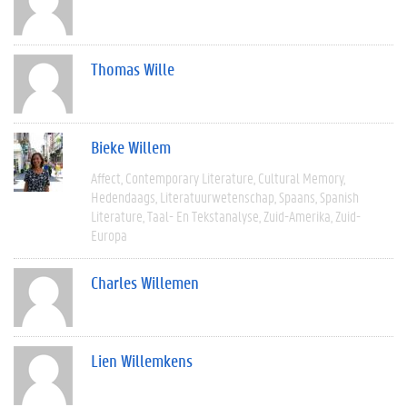
Thomas Wille
Bieke Willem
Affect
Contemporary Literature
Cultural Memory
Hedendaags
Literatuurwetenschap
Spaans
Spanish
Literature
Taal- En Tekstanalyse
Zuid-Amerika
Zuid-
Europa
Charles Willemen
Lien Willemkens