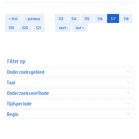
« first
‹ previous
…
513
514
515
516
517
518
519
520
521
…
next ›
last »
Filter op
Onderzoeksgebied
Taal
Onderzoeksmethode
Tijdsperiode
Regio