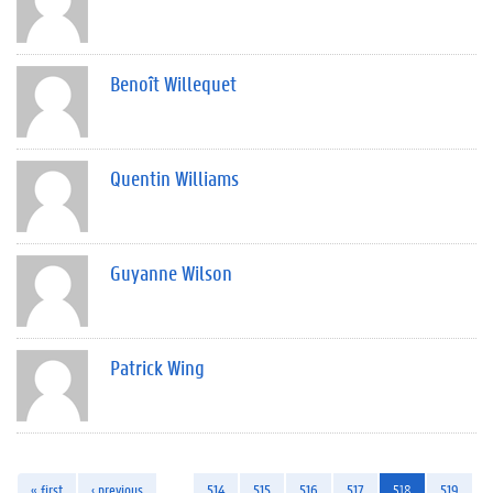
Benoît Willequet
Quentin Williams
Guyanne Wilson
Patrick Wing
« first
‹ previous
…
514
515
516
517
518
519