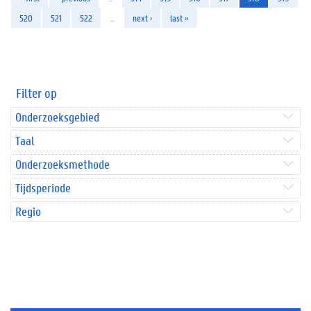
520
521
522
…
next ›
last »
Filter op
Onderzoeksgebied
Taal
Onderzoeksmethode
Tijdsperiode
Regio