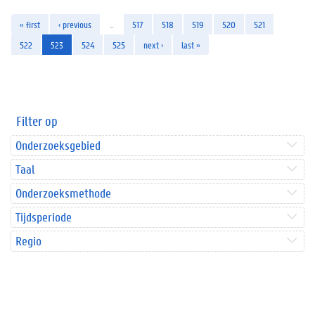
« first
‹ previous
…
517
518
519
520
521
522
523
524
525
next ›
last »
Filter op
Onderzoeksgebied
Taal
Onderzoeksmethode
Tijdsperiode
Regio