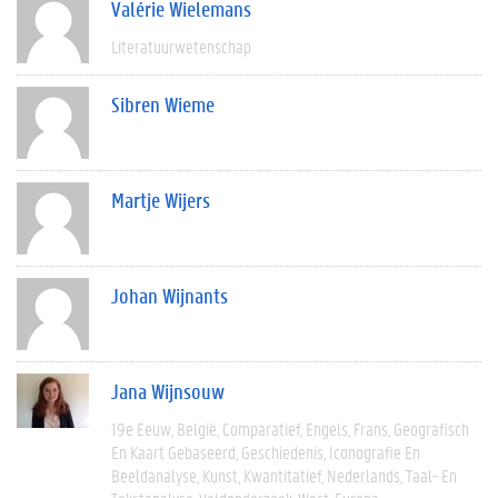
Valérie Wielemans
Literatuurwetenschap
Sibren Wieme
Martje Wijers
Johan Wijnants
Jana Wijnsouw
19e Eeuw
België
Comparatief
Engels
Frans
Geografisch
En Kaart Gebaseerd
Geschiedenis
Iconografie En
Beeldanalyse
Kunst
Kwantitatief
Nederlands
Taal- En