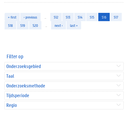
« first
‹ previous
…
512
513
514
515
516
517
518
519
520
…
next ›
last »
Filter op
Onderzoeksgebied
Taal
Onderzoeksmethode
Tijdsperiode
Regio