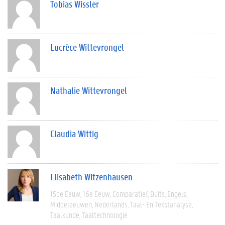
Tobias Wissler
Lucrèce Wittevrongel
Nathalie Wittevrongel
Claudia Wittig
Elisabeth Witzenhausen
15de Eeuw
16e Eeuw
Comparatief
Duits
Engels
Middeleeuwen
Nederlands
Taal- En Tekstanalyse
Taalkunde
Taaltechnologie