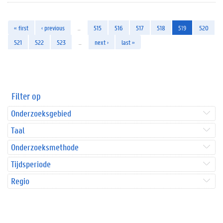
« first
‹ previous
…
515
516
517
518
519
520
521
522
523
…
next ›
last »
Filter op
Onderzoeksgebied
Taal
Onderzoeksmethode
Tijdsperiode
Regio